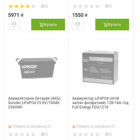
0
0
5971 ₴
1550 ₴
Купити
Купити
Акумуляторна батарея (АКБ)
Акумулятор LiFePO4 (літій
Sorotec LiFePO4 25.6V/100Ah
залізо фосфатний) 12В 18А·год
2560Wh
Full Energy FEG-1218
Немає в наявності
Немає в наявності
0
0