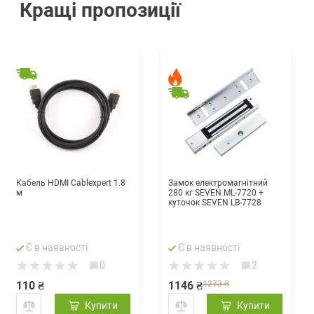
Кращі пропозиції
Кабель HDMI Cablexpert 1.8
Замок електромагнітний
м
280 кг SEVEN ML-7720 +
куточок SEVEN LB-7728
Є в наявності
Є в наявності
0
2
110 ₴
1146 ₴
1273 ₴
Купити
Купити