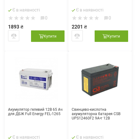
Є в наявності
Є в наявності
0
0
1893 ₴
2201 ₴
Купити
Купити
Акумулятор гелевий 12В 65 Ач
Свинцево-кислотна
для ДБЖ Full Energy FEL-1265
акумуляторна батарея CSB
UPS12460F2 9А•г 12В
Є в наявності
Є в наявності