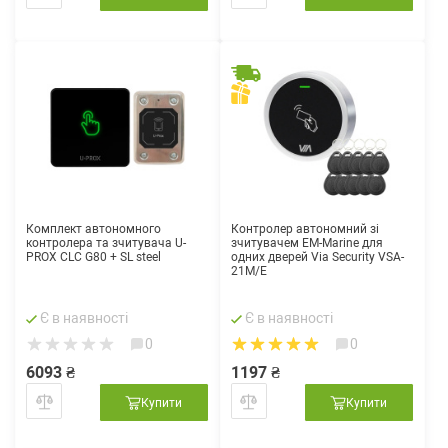
Комплект автономного
Контролер автономний зі
контролера та зчитувача U-
зчитувачем EM-Marine для
PROX CLC G80 + SL steel
одних дверей Via Security VSA-
21M/E
Є в наявності
Є в наявності
0
0
6093 ₴
1197 ₴
Купити
Купити