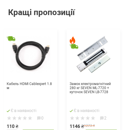
Кращі пропозиції
Кабель HDMI Cablexpert 1.8
Замок електромагнітний
м
280 кг SEVEN ML-7720 +
куточок SEVEN LB-7728
Є в наявності
Є в наявності
0
2
110 ₴
1146 ₴
1273 ₴