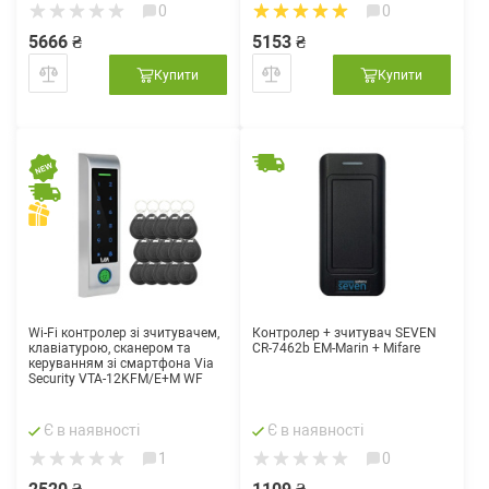
0
0
5666 ₴
5153 ₴
Купити
Купити
Wi-Fi контролер зі зчитувачем,
Контролер + зчитувач SEVEN
клавіатурою, сканером та
CR-7462b EM-Marin + Mifare
керуванням зі смартфона Via
Security VTA-12KFM/E+M WF
Є в наявності
Є в наявності
1
0