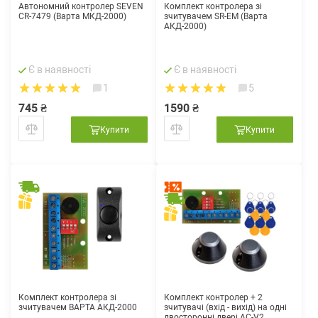
Автономний контролер SEVEN
Комплект контролера зі
СR-7479 (Варта МКД-2000)
зчитувачем SR-EM (Варта
АКД-2000)
Є в наявності
Є в наявності
1
5
745 ₴
1590 ₴
Купити
Купити
Комплект контролера зі
Комплект контролер + 2
зчитувачем ВАРТА АКД-2000
зчитувачі (вхід - вихід) на одні
двосторонні двері AC-V2