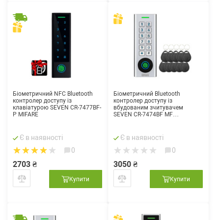
Біометричний NFC Bluetooth
Біометричний Bluetooth
контролер доступу із
контролер доступу із
клавіатурою SEVEN CR-7477BF-
вбудованим зчитувачем
P MIFARE
SEVEN CR-7474BF MF
(Bluetooth)
Є в наявності
Є в наявності
0
0
2703 ₴
3050 ₴
Купити
Купити