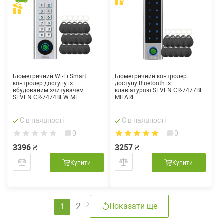
Біометричний Wi-Fi Smart
Біометричний контролер
контролер доступу із
доступу Bluetooth із
вбудованим зчитувачем
клавіатурою SEVEN CR-7477BF
SEVEN CR-7474BFW MF
MIFARE
(Bluetooth + Wi-Fi)
Є в наявності
Є в наявності
0
0
3396 ₴
3257 ₴
Купити
Купити
2
Показати ще
1