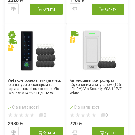
2520 ₴
1109 ₴
Купити
Купити
Wi-Fi контролер зі зчитувачем,
Автономний контролер із
клавіатурою, сканером та
вбудованим зчитувачем (125
керуванням зі смартфона Via
кГц EM) Via Security VSA-11P/E
Security VTA-22KFP/E+M WF
White
Є в наявності
Є в наявності
0
0
2480 ₴
720 ₴
Купити
Купити