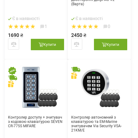
(Варта)
Є в наявності
Є в наявності
1
0
1690 ₴
2450 ₴
Купити
Купити
Контролер доступу + зчитувач
Контролер автономний з
з кодовою клавіатурою SEVEN
клавіатурою та EM-Marine
CR-775S MIFARE
зчитувачем Via Security VSA-
21KM/E