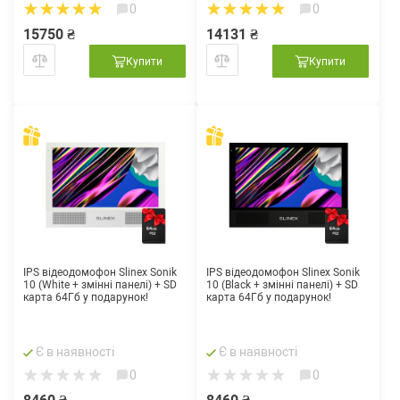
0
0
15750 ₴
14131 ₴
Купити
Купити
IPS відеодомофон Slinex Sonik
IPS відеодомофон Slinex Sonik
10 (White + змінні панелі) + SD
10 (Black + змінні панелі) + SD
карта 64Гб у подарунок!
карта 64Гб у подарунок!
Є в наявності
Є в наявності
0
0