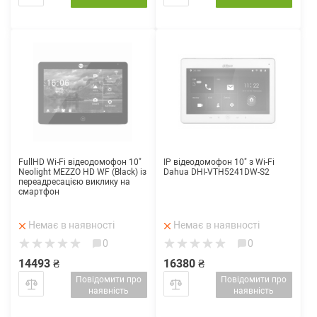
FullHD Wi-Fi відеодомофон 10"
IP відеодомофон 10" з Wi-Fi
Neolight MEZZO HD WF (Black) із
Dahua DHI-VTH5241DW-S2
переадресацією виклику на
смартфон
Немає в наявності
Немає в наявності
0
0
14493 ₴
16380 ₴
Повідомити про
Повідомити про
наявність
наявність