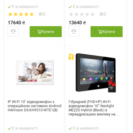
Є в наявності
Є в наявності
0
0
17640 ₴
13640 ₴
Купити
Купити
IP Wi-Fi 10" відеодомофон з
Гібридний (FHD+IP) Wi-Fi
операційною системою Android
відеодомофон 10" Neolight
HikVision DS-KH9510-WTE1(B)
MEZZO Hybrid (Black) із
переадресацією виклику на
смартфон
Є в наявності
Є в наявності