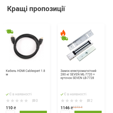
Кращі пропозиції
Кабель HDMI Cablexpert 1.8
Замок електромагнітний
м
280 кг SEVEN ML-7720 +
куточок SEVEN LB-7728
Є в наявності
Є в наявності
0
2
110 ₴
1146 ₴
1273 ₴