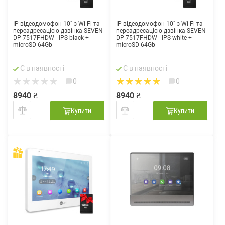
IP відеодомофон 10" з Wi-Fi та
IP відеодомофон 10" з Wi-Fi та
переадресацією дзвінка SEVEN
переадресацією дзвінка SEVEN
DP-7517FHDW - IPS black +
DP-7517FHDW - IPS white +
microSD 64Gb
microSD 64Gb
Є в наявності
Є в наявності
0
0
8940 ₴
8940 ₴
Купити
Купити