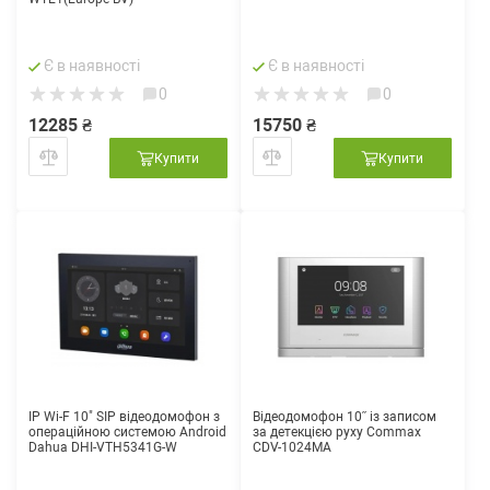
Є в наявності
Є в наявності
0
0
12285 ₴
15750 ₴
Купити
Купити
IP Wi-F 10" SIP відеодомофон з
Відеодомофон 10˝ із записом
операційною системою Android
за детекцією руху Commax
Dahua DHI-VTH5341G-W
CDV-1024MA