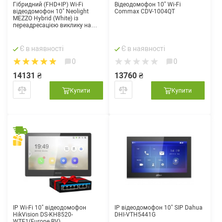
Гібридний (FHD+IP) Wi-Fi
Відеодомофон 10'' Wi-Fi
відеодомофон 10" Neolight
Commax CDV-1004QT
MEZZO Hybrid (White) із
переадресацією виклику на
смартфон
Є в наявності
Є в наявності
0
0
14131 ₴
13760 ₴
Купити
Купити
IP Wi-Fi 10" відеодомофон
IP відеодомофон 10" SIP Dahua
HikVision DS-KH8520-
DHI-VTH5441G
WTE1(Europe BV)