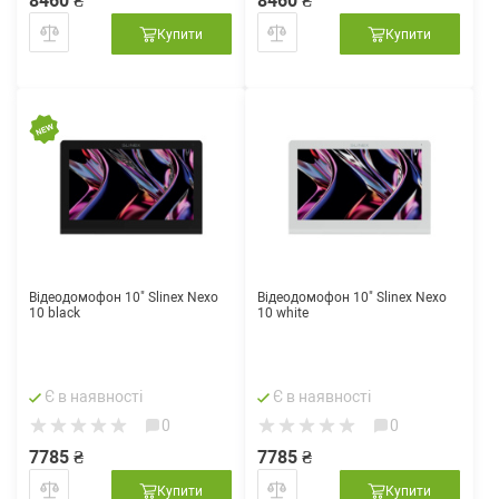
8460 ₴
8460 ₴
Купити
Купити
Відеодомофон 10" Slinex Nexo
Відеодомофон 10" Slinex Nexo
10 black
10 white
Є в наявності
Є в наявності
0
0
7785 ₴
7785 ₴
Купити
Купити