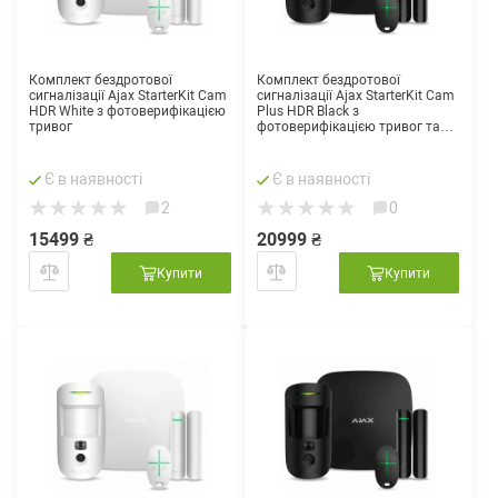
Комплект бездротової
Комплект бездротової
сигналізації Ajax StarterKit Cam
сигналізації Ajax StarterKit Cam
HDR White з фотоверифікацією
Plus HDR Black з
тривог
фотоверифікацією тривог та
підтримкою LTE
Є в наявності
Є в наявності
2
0
15499 ₴
20999 ₴
Купити
Купити