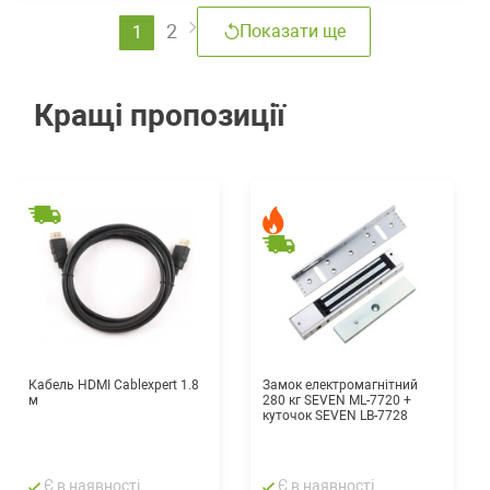
2
Показати ще
1
Кращі пропозиції
Кабель HDMI Cablexpert 1.8
Замок електромагнітний
м
280 кг SEVEN ML-7720 +
куточок SEVEN LB-7728
Є в наявності
Є в наявності