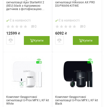
сигналізації Ajax StarterKit 2
сигналізації Hikvision AX PRO
(8EU) black з підтримкою
DS-PWA96-KIT-WE
датчиків з фотофіксацією
тривог
Є в наявності
Є в наявності
0
0
12599 ₴
6092 ₴
Купити
Купити
Комплект бездротової
Комплект бездротової
сигналізації U-Prox MPX L KF kit
сигналізації U-Prox MPX L KF kit
White
Black