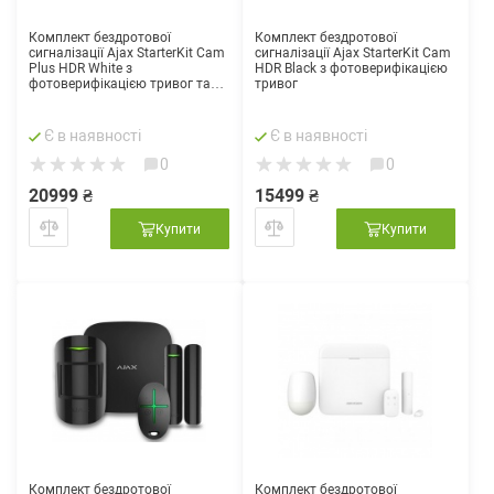
Комплект бездротової
Комплект бездротової
сигналізації Ajax StarterKit Cam
сигналізації Ajax StarterKit Cam
Plus HDR White з
HDR Black з фотоверифікацією
фотоверифікацією тривог та
тривог
підтримкою LTE
Є в наявності
Є в наявності
0
0
20999 ₴
15499 ₴
Купити
Купити
Комплект бездротової
Комплект бездротової