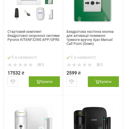
Стартовий комплект
Бездротова настінна кнопка
бездротової охоронної системи
для активації пожежної
Pyronix KIT-ENF32WE-APP/GPRS
тривоги вручну Ajax Manual
Call Point (Green)
Є в наявності
Є в наявності
0
0
17532 ₴
2599 ₴
Купити
Купити