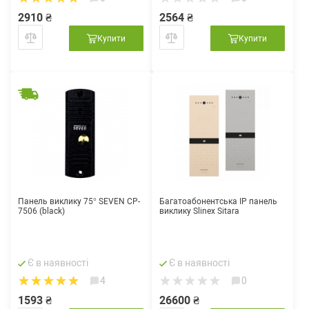
2910 ₴
2564 ₴
Купити
Купити
Панель виклику 75° SEVEN CP-
Багатоабонентська IP панель
7506 (black)
виклику Slinex Sitara
Є в наявності
Є в наявності
4
0
1593 ₴
26600 ₴