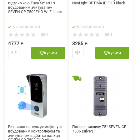
підтримкою Tuya Smart і з
NeoLight OPTIMA ID FHD Black
вбудованим зчитувачем
SEVEN CP-7500FHD-Wi-Fi black
Є в наявності
Є в наявності
0
0
4777 ₴
3285 ₴
Купити
Купити
Виклична панель домофону із
Панель виклику 75° SEVEN CP-
вбудованим контролером та
7506 (silver)
зчитувачем відбитка пальця