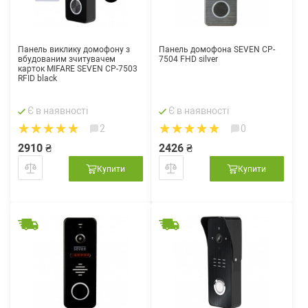
Панель виклику домофону з
Панель домофона SEVEN CP-
вбудованим зчитувачем
7504 FHD silver
карток MIFARE SEVEN CP-7503
RFID black
Є в наявності
Є в наявності
2
0
2910 ₴
2426 ₴
Купити
Купити