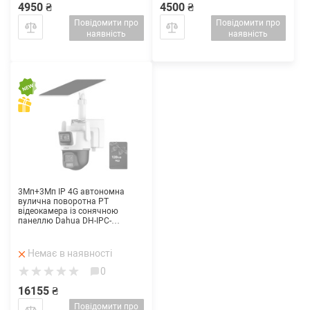
4950 ₴
4500 ₴
Повідомити про
Повідомити про
наявність
наявність
3Мп+3Мп IP 4G автономна
вулична поворотна PT
відеокамера із сонячною
панеллю Dahua DH-IPC-
PTS2649C-3E3Z-4GB20
Немає в наявності
0
16155 ₴
Повідомити про