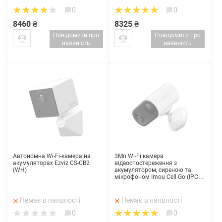
0
0
8460 ₴
8325 ₴
Повідомити про
Повідомити про
наявність
наявність
Автономна Wi-Fi-камера на
3Мп Wi-Fi камера
акумуляторах Ezviz CS-CB2
відеоспостереження з
(WH)
акумулятором, сиреною та
мікрофоном Imou Cell Go (IPC-
B32P-V2)
Немає в наявності
Немає в наявності
0
0