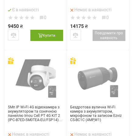
2XS2T41G1-ID/4G/C05S07
(4мм)
Є в наявності
Немає в наявності
0
0
9450 ₴
14175 ₴
Повідомити про
Купити
наявність
5Мп IP Wi-Fi 4G відеокамера з
Бездротова вулична Wi-Fi
акумулятором та сонячною
камера з акумулятором,
панеллю Imou Cell PT 4G KIT 2
мікрофоном та записом Ezviz
(IPC-B7ED-5M0TEA-EU/FSP14)
CS-BC1C (4MP,W1)
(3.6мм)
Немає в наявності
Немає в наявності