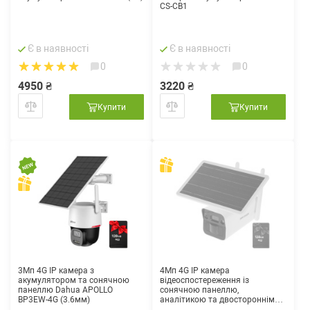
CS-CB1
Є в наявності
Є в наявності
0
0
4950 ₴
3220 ₴
Купити
Купити
3Мп 4G IP камера з
4Мп 4G IP камера
акумулятором та сонячною
відеоспостереження із
панеллю Dahua APOLLO
сонячною панеллю,
BP3EW-4G (3.6мм)
аналітикою та двостороннім
звуком Hikvision DS-