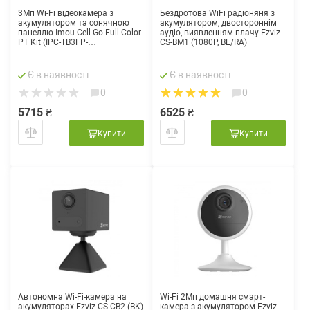
3Мп Wi-Fi відеокамера з
Бездротова WiFi радіоняня з
акумулятором та сонячною
акумулятором, двостороннім
панеллю Imou Cell Go Full Color
аудіо, виявленням плачу Ezviz
PT Kit (IPC-TB3FP-
CS-BM1 (1080P, BE/RA)
3T0WE/FSP12-TYPEC)
Є в наявності
Є в наявності
0
0
5715 ₴
6525 ₴
Купити
Купити
Автономна Wi-Fi-камера на
Wi-Fi 2Мп домашня смарт-
акумуляторах Ezviz CS-CB2 (BK)
камера з акумулятором Ezviz