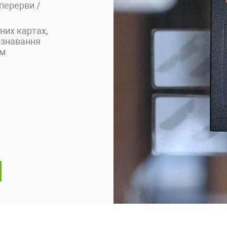
 перерви /
них картах,
пізнавання
ам