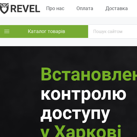
Про нас
Оплата
Доставка
Каталог товарів
Встановле
контролю
доступу
у Харкові