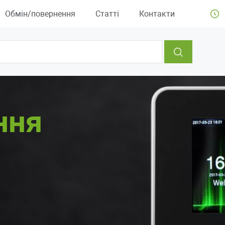
Обмін/повернення
Статті
Контакти
ння