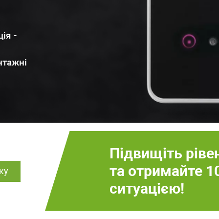
ія -
нтажні
Підвищіть ріве
та отримайте 1
ку
ситуацією!