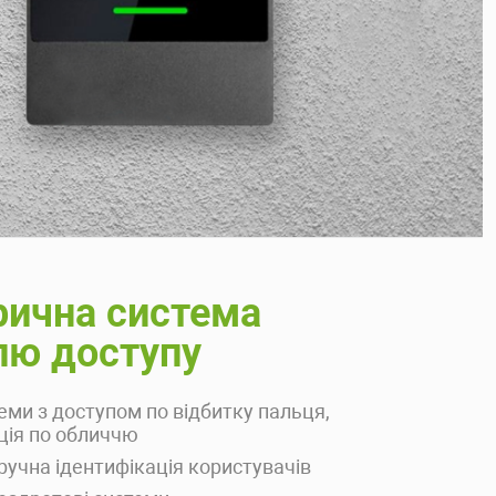
рична система
лю доступу
еми з доступом по відбитку пальця,
ція по обличчю
ручна ідентифікація користувачів