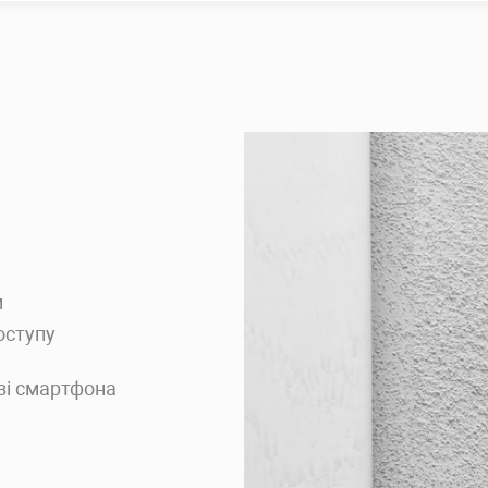
м
оступу
зі смартфона