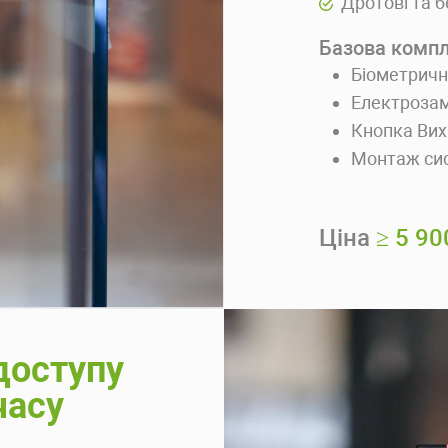
Дротові та 
Базова компл
Біометричн
Електроза
Кнопка Вих
Монтаж си
Ціна
≥ 5 90
доступу
часу