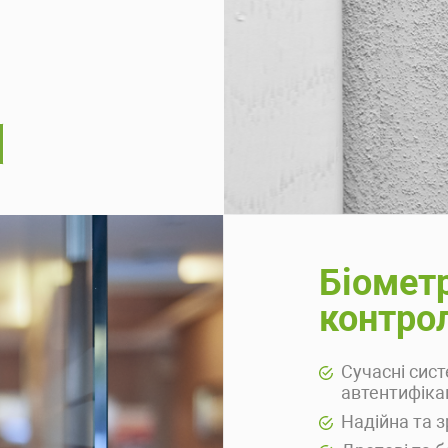
Біомет
контро
Сучасні сист
автентифіка
Надійна та з