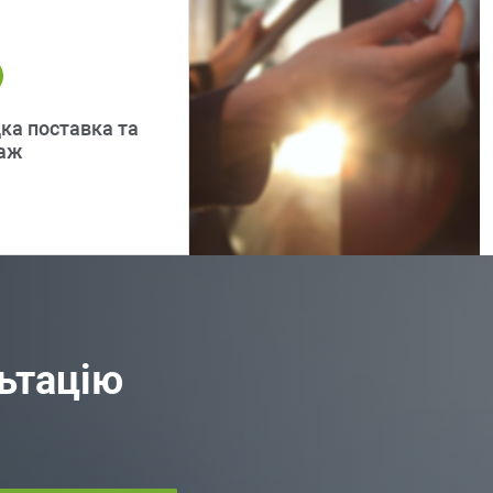
ка поставка та
аж
льтацію