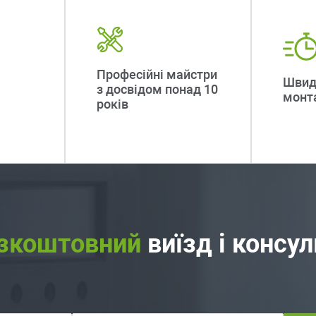
Професійні майстри
Швид
з досвідом понад 10
монт
років
зкоштовний
виїзд і консу