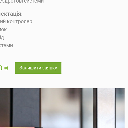
бездротові системи
ектація:
ий контролер
мок
ід
стеми
0 ₴
Залишити заявку