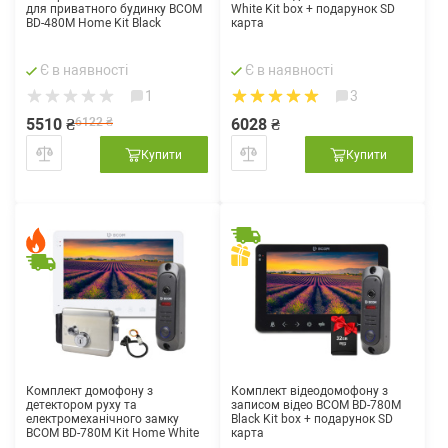
для приватного будинку BCOM
White Kit box + подарунок SD
BD-480M Home Kit Black
карта
Є в наявності
Є в наявності
1
3
5510 ₴
6122 ₴
6028 ₴
Купити
Купити
Комплект домофону з
Комплект відеодомофону з
детектором руху та
записом відео BCOM BD-780M
електромеханічного замку
Black Kit box + подарунок SD
BCOM BD-780M Kit Home White
карта