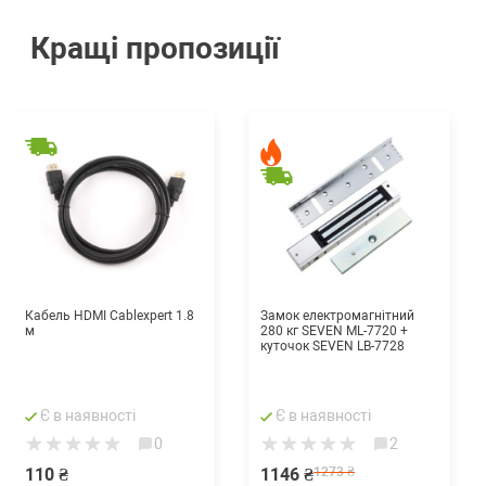
Кращі пропозиції
Кабель HDMI Cablexpert 1.8
Замок електромагнітний
м
280 кг SEVEN ML-7720 +
куточок SEVEN LB-7728
Є в наявності
Є в наявності
0
2
110 ₴
1146 ₴
1273 ₴