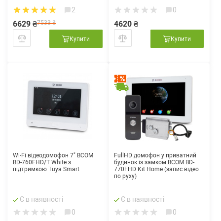
2
0
6629 ₴
7533 ₴
4620 ₴
Купити
Купити
Wi-Fi відеодомофон 7" BCOM
FullHD домофон у приватний
BD-760FHD/T White з
будинок із замком BCOM BD-
підтримкою Tuya Smart
770FHD Kit Home (запис відео
по руху)
Є в наявності
Є в наявності
0
0