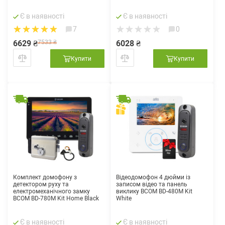
Є в наявності
Є в наявності
7
0
6629 ₴
7533 ₴
6028 ₴
Купити
Купити
Комплект домофону з
Відеодомофон 4 дюйми із
детектором руху та
записом відео та панель
електромеханічного замку
виклику BCOM BD-480M Kit
BCOM BD-780M Kit Home Black
White
Є в наявності
Є в наявності