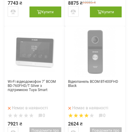
7743 ₴
8875 ₴
10085 ₴
Купити
Купити
Wi-Fi відеодомофон 7" BCOM
Відеопанель BCOM BT-400FHD
BD-760FHD/T Silver з
Black
підтримкою Tuya Smart
Немає в наявності
Немає в наявності
0
0
7921 ₴
2624 ₴
Повідомити про
Повідомити про