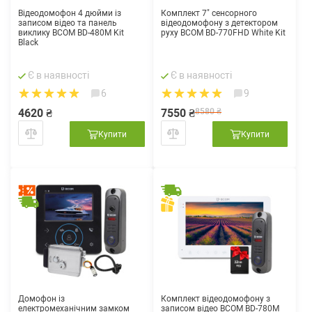
Відеодомофон 4 дюйми із
Комплект 7" сенсорного
записом відео та панель
відеодомофону з детектором
виклику BCOM BD-480M Kit
руху BCOM BD-770FHD White Kit
Black
Є в наявності
Є в наявності
6
9
4620 ₴
7550 ₴
8580 ₴
Купити
Купити
Домофон із
Комплект відеодомофону з
електромеханічним замком
записом відео BCOM BD-780M