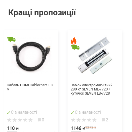
Кращі пропозиції
Кабель HDMI Cablexpert 1.8
Замок електромагнітний
м
280 кг SEVEN ML-7720 +
куточок SEVEN LB-7728
Є в наявності
Є в наявності
0
2
110 ₴
1146 ₴
1273 ₴