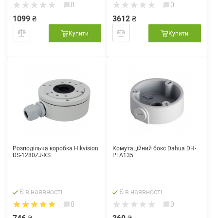
0
0
1099 ₴
3612 ₴
Купити
Купити
Розподільча коробка Hikvision
Комутаційний бокс Dahua DH-
DS-1280ZJ-XS
PFA135
Є в наявності
Є в наявності
0
0