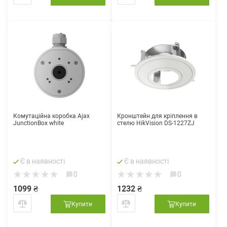
Комутаційна коробка Ajax
Кронштейн для кріплення в
JunctionBox white
стелю HikVision DS-1227ZJ
Є в наявності
Є в наявності
0
0
1099 ₴
1232 ₴
Купити
Купити