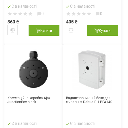
Є в наявності
Є в наявності
0
0
360 ₴
405 ₴
Купити
Купити
Комутаційна коробка Ajax
Водонепроникний бокс для
JunctionBox black
живлення Dahua DH-PFA140
Є в наявності
Є в наявності