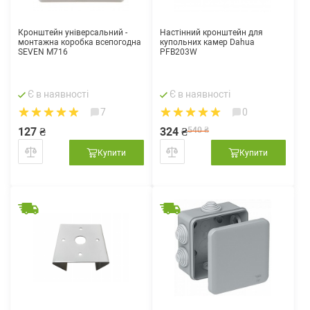
Кронштейн універсальний -
Настінний кронштейн для
монтажна коробка всепогодна
купольних камер Dahua
SEVEN M716
PFB203W
Є в наявності
Є в наявності
7
0
127 ₴
324 ₴
540 ₴
Купити
Купити