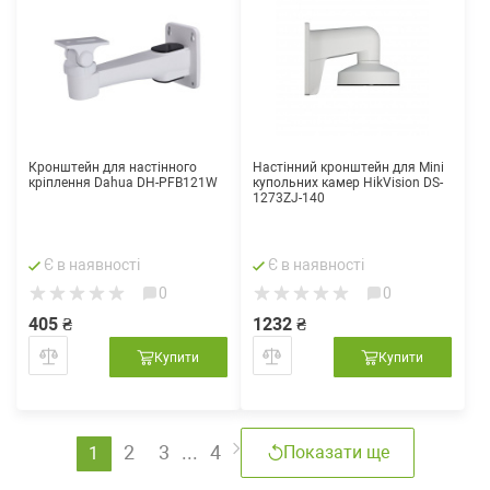
Кронштейн для настінного
Настінний кронштейн для Mini
кріплення Dahua DH-PFB121W
купольних камер HikVision DS-
1273ZJ-140
Є в наявності
Є в наявності
0
0
405 ₴
1232 ₴
Купити
Купити
2
3
...
4
Показати ще
1