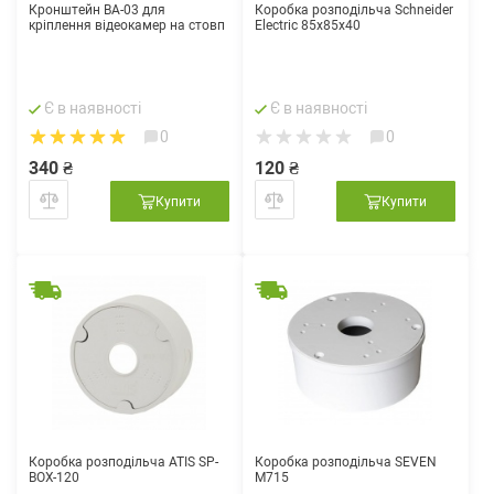
Кронштейн BA-03 для
Коробка розподільча Schneider
кріплення відеокамер на стовп
Electric 85х85х40
Є в наявності
Є в наявності
0
0
340 ₴
120 ₴
Купити
Купити
Коробка розподільча ATIS SP-
Коробка розподільча SEVEN
BOX-120
M715