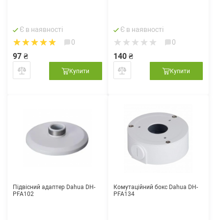
Є в наявності
Є в наявності
0
0
97 ₴
140 ₴
Купити
Купити
Підвісний адаптер Dahua DH-
Комутаційний бокс Dahua DH-
PFA102
PFA134