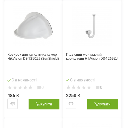
Козирок для купольних камер
Підвісний монтажний
HikVision DS-1250ZJ (SunShield)
кронштейн HikVision DS-1269ZJ
Є в наявності
Є в наявності
0
0
486 ₴
2250 ₴
Купити
Купити